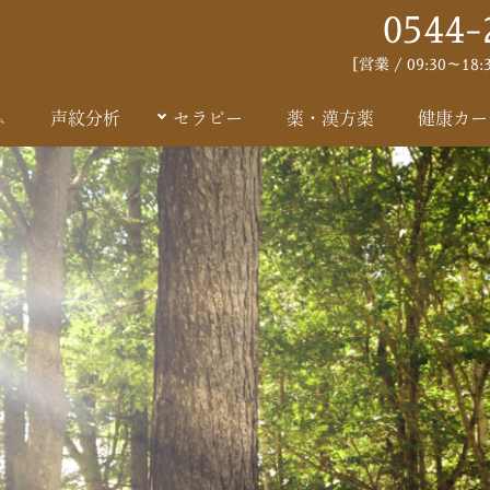
0544-
［営業 / 09:30～1
ム
声紋分析
セラピー
薬・漢方薬
健康カー