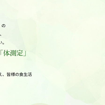
」の
、
い。
「体測定」
え、皆様の食生活